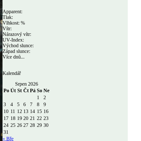
Apparent:
Tlak:
Vlhkost: %
Vítr:
Nárazový vítr:
UV-Index:
Východ slunce:
Západ slunce:
Více dnů...
Kalendář
Srpen 2026
Po
Út
St
Čt
Pá
So
Ne
1
2
3
4
5
6
7
8
9
10
11
12
13
14
15
16
17
18
19
20
21
22
23
24
25
26
27
28
29
30
31
« Bře