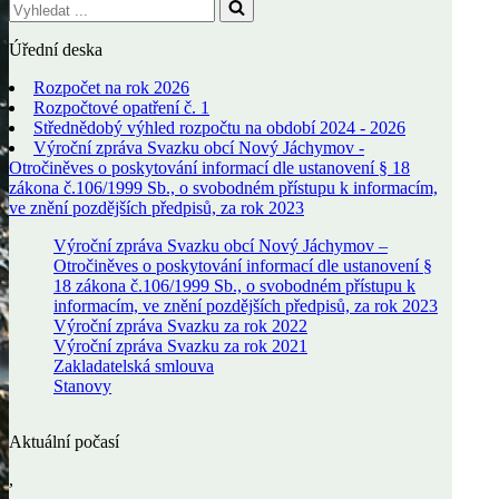
Vyhledat
...
Úřední deska
Rozpočet na rok 2026
Rozpočtové opatření č. 1
Střednědobý výhled rozpočtu na období 2024 - 2026
Výroční zpráva Svazku obcí Nový Jáchymov -
Otročiněves o poskytování informací dle ustanovení § 18
zákona č.106/1999 Sb., o svobodném přístupu k informacím,
ve znění pozdějších předpisů, za rok 2023
Výroční zpráva Svazku obcí Nový Jáchymov –
Otročiněves o poskytování informací dle ustanovení §
18 zákona č.106/1999 Sb., o svobodném přístupu k
informacím, ve znění pozdějších předpisů, za rok 2023
Výroční zpráva Svazku za rok 2022
Výroční zpráva Svazku za rok 2021
Zakladatelská smlouva
Stanovy
Aktuální počasí
,