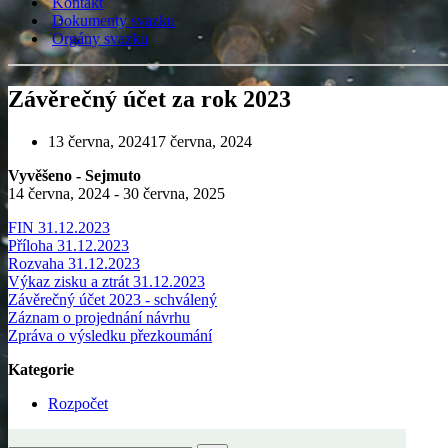
Kontakt
Dokumenty svazku
Orgány svazku
Závěrečný účet za rok 2023
13 června, 2024
17 června, 2024
Vyvěšeno - Sejmuto
14 června, 2024 - 30 června, 2025
FIN 31.12.2023
Příloha 31.12.2023
Rozvaha 31.12.2023
Výkaz zisku a ztrát 31.12.2023
Závěrečný účet 2023 - schválený
Záznam o projednání návrhu
Zpráva o výsledku přezkoumání
Kategorie
Rozpočet