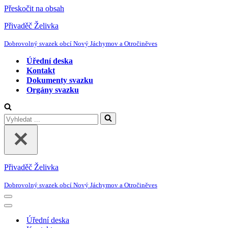
Přeskočit na obsah
Přivaděč Želivka
Dobrovolný svazek obcí Nový Jáchymov a Otročiněves
Úřední deska
Kontakt
Dokumenty svazku
Orgány svazku
Vyhledat
...
Přivaděč Želivka
Dobrovolný svazek obcí Nový Jáchymov a Otročiněves
Navigační
menu
Navigační
menu
Úřední deska