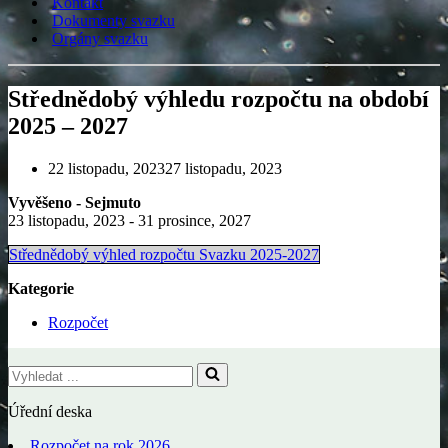
Kontakt
Dokumenty svazku
Orgány svazku
Střednědobý výhledu rozpočtu na období
2025 – 2027
22 listopadu, 2023
27 listopadu, 2023
Vyvěšeno - Sejmuto
23 listopadu, 2023 - 31 prosince, 2027
Střednědobý výhled rozpočtu Svazku 2025-2027
Kategorie
Rozpočet
Vyhledat
...
Úřední deska
Rozpočet na rok 2026