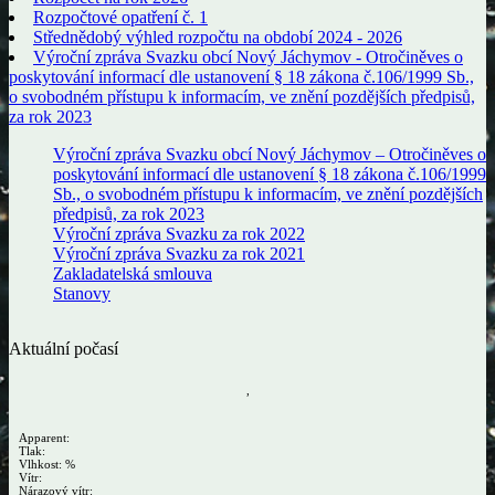
Rozpočtové opatření č. 1
Střednědobý výhled rozpočtu na období 2024 - 2026
Výroční zpráva Svazku obcí Nový Jáchymov - Otročiněves o
poskytování informací dle ustanovení § 18 zákona č.106/1999 Sb.,
o svobodném přístupu k informacím, ve znění pozdějších předpisů,
za rok 2023
Výroční zpráva Svazku obcí Nový Jáchymov – Otročiněves o
poskytování informací dle ustanovení § 18 zákona č.106/1999
Sb., o svobodném přístupu k informacím, ve znění pozdějších
předpisů, za rok 2023
Výroční zpráva Svazku za rok 2022
Výroční zpráva Svazku za rok 2021
Zakladatelská smlouva
Stanovy
Aktuální počasí
,
Apparent:
Tlak:
Vlhkost: %
Vítr:
Nárazový vítr: