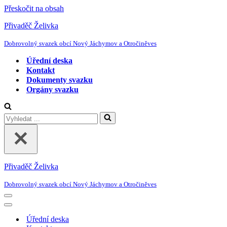
Přeskočit na obsah
Přivaděč Želivka
Dobrovolný svazek obcí Nový Jáchymov a Otročiněves
Úřední deska
Kontakt
Dokumenty svazku
Orgány svazku
Vyhledat
...
Přivaděč Želivka
Dobrovolný svazek obcí Nový Jáchymov a Otročiněves
Navigační
menu
Navigační
menu
Úřední deska