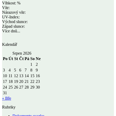
Vlhkost: %
Vítr:
Nárazový vítr:
UV-Index:
Východ slunce:
Západ slunce:
Více dnů...
Kalendář
Srpen 2026
Po
Út
St
Čt
Pá
So
Ne
1
2
3
4
5
6
7
8
9
10
11
12
13
14
15
16
17
18
19
20
21
22
23
24
25
26
27
28
29
30
31
« Bře
Rubriky
Dokumenty svazku