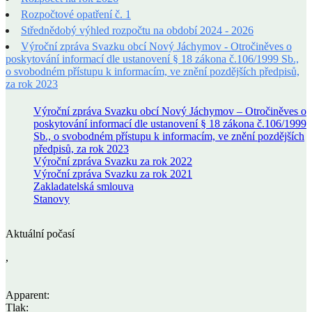
Rozpočtové opatření č. 1
Střednědobý výhled rozpočtu na období 2024 - 2026
Výroční zpráva Svazku obcí Nový Jáchymov - Otročiněves o
poskytování informací dle ustanovení § 18 zákona č.106/1999 Sb.,
o svobodném přístupu k informacím, ve znění pozdějších předpisů,
za rok 2023
Výroční zpráva Svazku obcí Nový Jáchymov – Otročiněves o
poskytování informací dle ustanovení § 18 zákona č.106/1999
Sb., o svobodném přístupu k informacím, ve znění pozdějších
předpisů, za rok 2023
Výroční zpráva Svazku za rok 2022
Výroční zpráva Svazku za rok 2021
Zakladatelská smlouva
Stanovy
Aktuální počasí
,
Apparent:
Tlak: