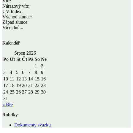
Vítr:
Nárazový vítr:
UV-Index:
Východ slunce:
Západ slunce:
Více dnů...
Kalendář
Srpen 2026
Po
Út
St
Čt
Pá
So
Ne
1
2
3
4
5
6
7
8
9
10
11
12
13
14
15
16
17
18
19
20
21
22
23
24
25
26
27
28
29
30
31
« Bře
Rubriky
Dokumenty svazku