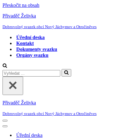
Přeskočit na obsah
Přivaděč Želivka
Dobrovolný svazek obcí Nový Jáchymov a Otročiněves
Úřední deska
Kontakt
Dokumenty svazku
Orgány svazku
Vyhledat
...
Přivaděč Želivka
Dobrovolný svazek obcí Nový Jáchymov a Otročiněves
Navigační
menu
Navigační
menu
Úřední deska