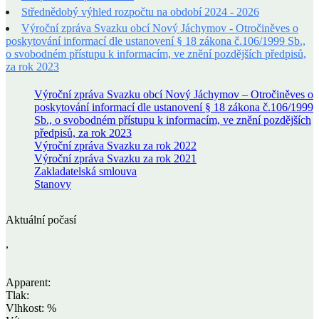
Střednědobý výhled rozpočtu na období 2024 - 2026
Výroční zpráva Svazku obcí Nový Jáchymov - Otročiněves o
poskytování informací dle ustanovení § 18 zákona č.106/1999 Sb.,
o svobodném přístupu k informacím, ve znění pozdějších předpisů,
za rok 2023
Výroční zpráva Svazku obcí Nový Jáchymov – Otročiněves o
poskytování informací dle ustanovení § 18 zákona č.106/1999
Sb., o svobodném přístupu k informacím, ve znění pozdějších
předpisů, za rok 2023
Výroční zpráva Svazku za rok 2022
Výroční zpráva Svazku za rok 2021
Zakladatelská smlouva
Stanovy
Aktuální počasí
,
Apparent:
Tlak:
Vlhkost: %